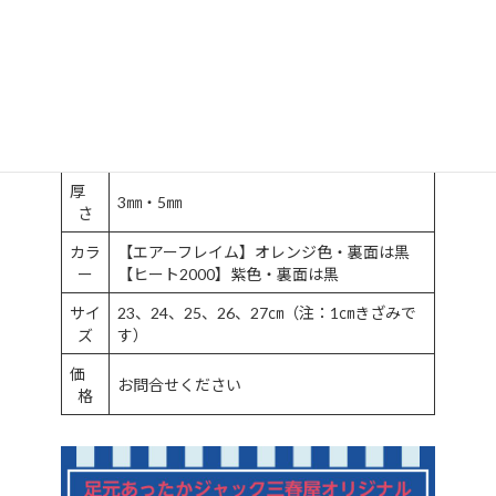
くれます。
品
ほっと敷
目
素
ネオプレンスポンジ生地・厚ネオプレンス
材
ポンジ生地
厚
3㎜・5㎜
さ
カラ
【エアーフレイム】オレンジ色・裏面は黒
ー
【ヒート2000】紫色・裏面は黒
サイ
23、24、25、26、27㎝（注：1㎝きざみで
ズ
す）
価
お問合せください
格