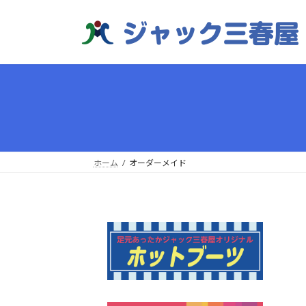
コ
ナ
ン
ビ
テ
ゲ
ン
ー
ツ
シ
へ
ョ
ス
ン
キ
に
ッ
移
プ
動
ホーム
オーダーメイド