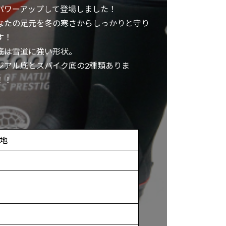
パワーアップして登場しました！
なたの足元を冬の寒さからしっかりと守り
す！
底は雪道に強い形状。
ジアル底とスパイク底の2種類ありま
！！
地