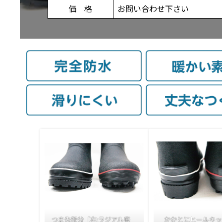
価 格
お問い合わせ下さい
つま先部分［右:ラジアル底
かかとにヒールキ