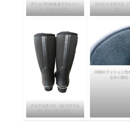
グリップ力のあるアウトソー
フロントスタイル［
ル［ラジアル底］
底］
内側はクッション性
らかい素材
バックスタイル［右:ラジアル
底 左:スパイク底］