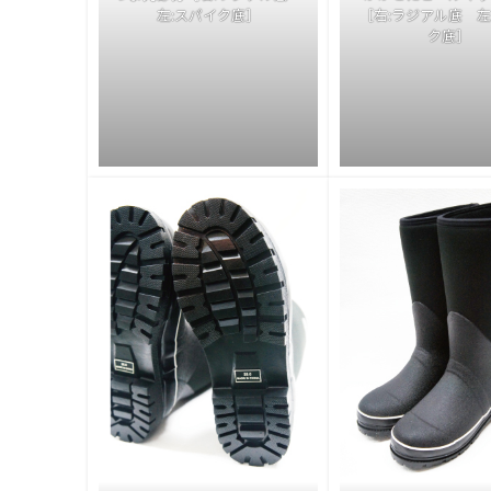
左:スパイク底］
［右:ラジアル底 左
ク底］