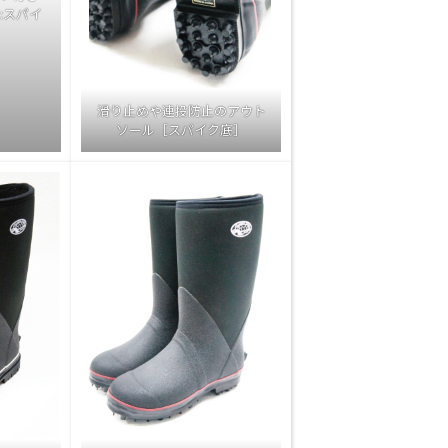
:スパイ
滑り止めや連投防止のアウト
ソール［スパイク底］