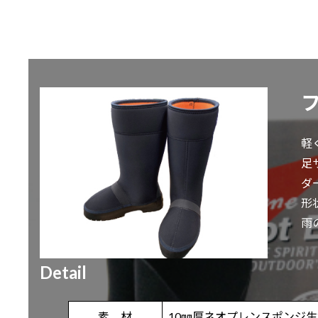
軽
足
ダ
形
雨
Detail
素 材
10㎜厚ネオプレンスポンジ生