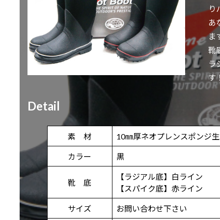
り
あ
ま
靴
ラ
す
Detail
素 材
10㎜厚ネオプレンスポンジ生
カラー
黒
【ラジアル底】白ライン
靴 底
【スパイク底】赤ライン
サイズ
お問い合わせ下さい