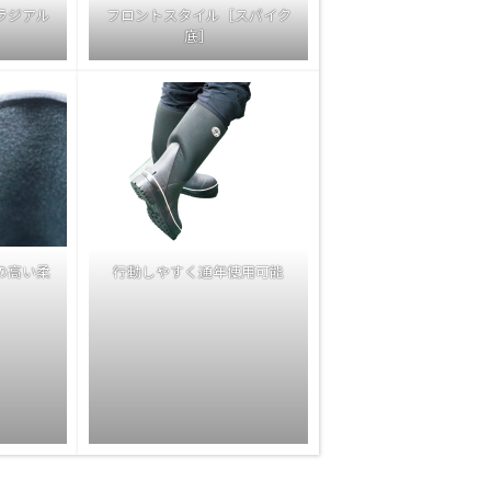
ラジアル
フロントスタイル［スパイク
底］
の高い柔
行動しやすく通年使用可能