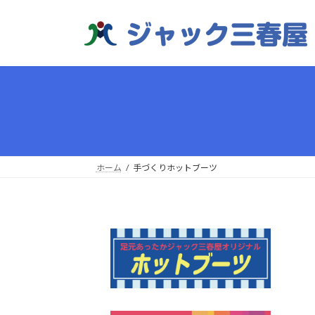
コ
ナ
ン
ビ
テ
ゲ
ン
ー
ツ
シ
へ
ョ
ス
ン
キ
に
ッ
移
プ
動
ホーム
手づくりホットブーツ